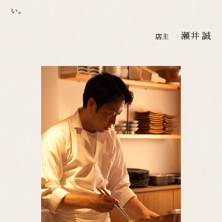
い。
瀬井 誠
店主