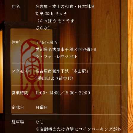
店名
名古屋・本山の和食・日本料理
割烹 本山 サカナ
（かっぽう もとやま
さかな）
住所
〒464-0819
愛知県名古屋市千種区四谷通1-8
ラ・フォーレ四ツ谷1F
アクセス
名古屋市営地下鉄「本山駅」
5番出口より徒歩1分
営業時間
11:00〜14:00／15:00〜22:00
定休日
月曜日
駐車場
なし
※店舗横または近隣にコインパーキングが多