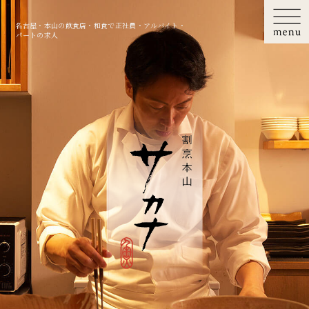
名古屋・本山の飲食店・和食で正社員・アルバイト・
パートの求人
ご予約・お問い合わせ
052-788-7780
ホーム
魚にかける想い
お品書き・会席コース
愉しみ方